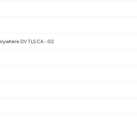
erywhere DV TLS CA - G2
.