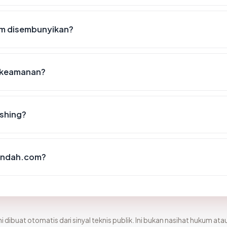
m disembunyikan?
t keamanan?
ishing?
aindah.com?
i dibuat otomatis dari sinyal teknis publik. Ini bukan nasihat hukum atau