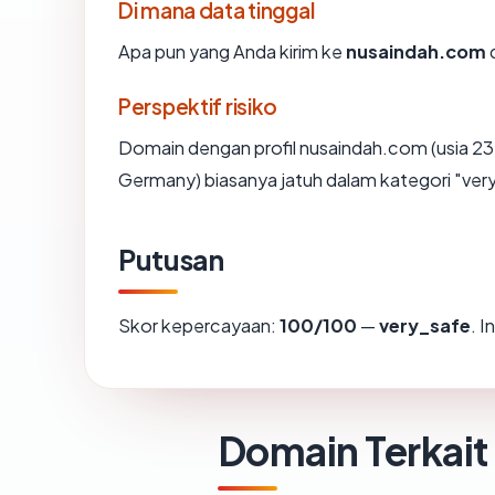
Di mana data tinggal
Apa pun yang Anda kirim ke
nusaindah.com
d
Perspektif risiko
Domain dengan profil nusaindah.com (usia 23.
Germany) biasanya jatuh dalam kategori "ver
Putusan
Skor kepercayaan:
100/100
—
very_safe
. 
Domain Terkait