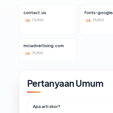
contact.us
fonts-google
70/100
75/100
DE
DE
mciadvertising.com
75/100
DE
Pertanyaan Umum
Apa arti skor?