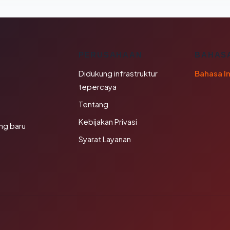
K
PERUSAHAAN
BAHAS
Didukung infrastruktur
Bahasa I
tepercaya
Tentang
Kebijakan Privasi
ng baru
Syarat Layanan