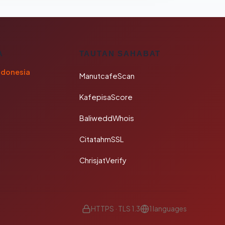
A
TAUTAN SAHABAT
ndonesia
ManutcafeScan
KafepisaScore
BaliweddWhois
CitatahmSSL
ChrisjatVerify
HTTPS · TLS 1.3
1 languages