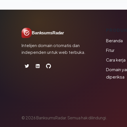
PRODU
BanksumsRadar
Beranda
Intelijen domain otomatis dan
Fitur
independen untuk web terbuka.
Cara kerja
Domain ya
diperiksa
© 2026 BanksumsRadar. Semua hak dilindungi.