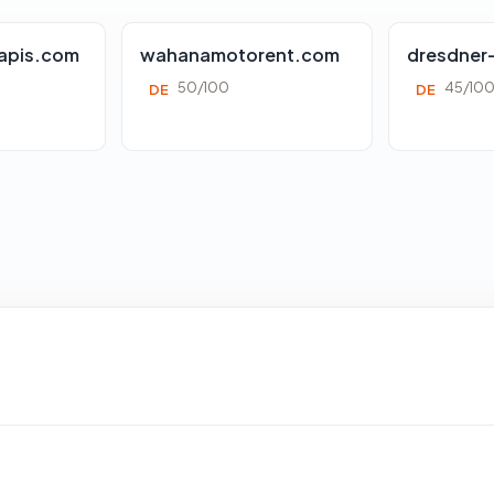
apis.com
wahanamotorent.com
dresdner
50/100
45/10
DE
DE