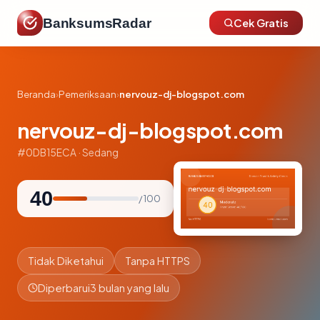
BanksumsRadar
Cek Gratis
Beranda
›
Pemeriksaan
›
nervouz-dj-blogspot.com
nervouz-dj-blogspot.com
#0DB15ECA · Sedang
40
/ 100
Tidak Diketahui
Tanpa HTTPS
Diperbarui
3 bulan yang lalu