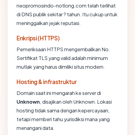
neopromosindo-notlong.com telah terlihat
di DNS publik sekitar ? tahun. Itu cukup untuk
meninggalkan jejak reputasi.
Enkripsi (HTTPS)
Pemeriksaan HTTPS mengembalikan No.
Sertifikat TLS yang valid adalah minimum
mutlak yang harus dimiliki situs modern.
Hosting & infrastruktur
Domain saat ini mengarah ke server di
Unknown
, disajikan oleh Unknown. Lokasi
hosting tidak sama dengan kepercayaan,
tetapi memberi tahu yurisdiksi mana yang
menangani data.