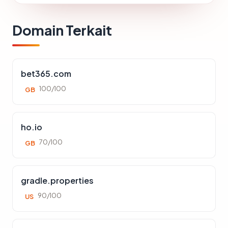
Domain Terkait
bet365.com
100/100
GB
ho.io
70/100
GB
gradle.properties
90/100
US