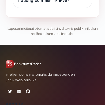
notlong.com memiliki IPv6?
Laporan ini dibuat otomatis dari sinyal teknis publik. Ini bukan
nasihat hukum atau finansial.
BanksumsRadar
Intelijen domain otomatis dan independen
untuk web terbuka.
PRODUK