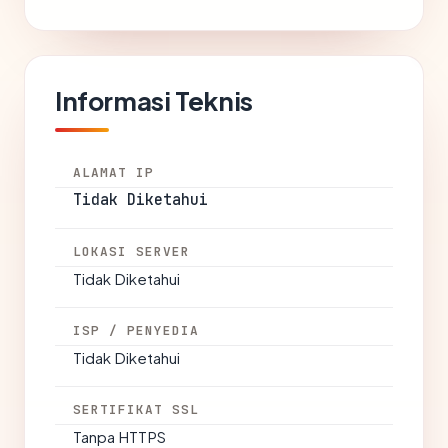
Informasi Teknis
ALAMAT IP
Tidak Diketahui
LOKASI SERVER
Tidak Diketahui
ISP / PENYEDIA
Tidak Diketahui
SERTIFIKAT SSL
Tanpa HTTPS