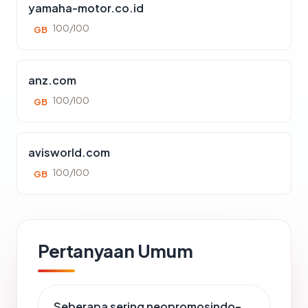
yamaha-motor.co.id
100/100
GB
anz.com
100/100
GB
avisworld.com
100/100
GB
Pertanyaan Umum
Seberapa sering neopromosindo-