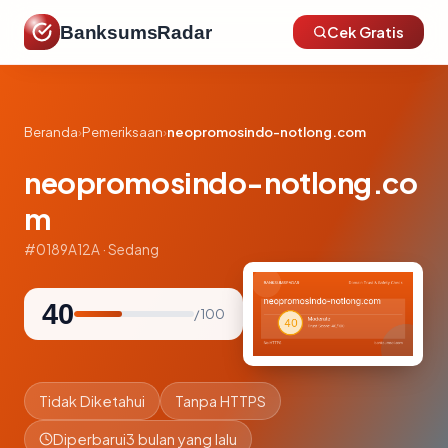
BanksumsRadar
Cek Gratis
Beranda
›
Pemeriksaan
›
neopromosindo-notlong.com
neopromosindo-notlong.co
m
#0189A12A · Sedang
40
/ 100
Tidak Diketahui
Tanpa HTTPS
Diperbarui
3 bulan yang lalu