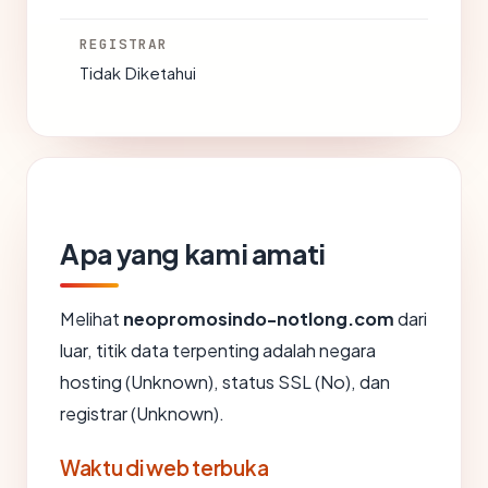
REGISTRAR
Tidak Diketahui
Apa yang kami amati
Melihat
neopromosindo-notlong.com
dari
luar, titik data terpenting adalah negara
hosting (Unknown), status SSL (No), dan
registrar (Unknown).
Waktu di web terbuka