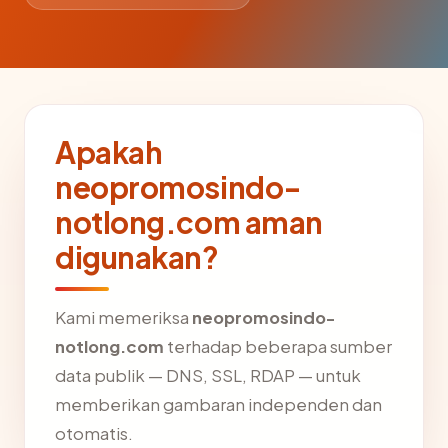
Apakah
neopromosindo-
notlong.com aman
digunakan?
Kami memeriksa
neopromosindo-
notlong.com
terhadap beberapa sumber
data publik — DNS, SSL, RDAP — untuk
memberikan gambaran independen dan
otomatis.