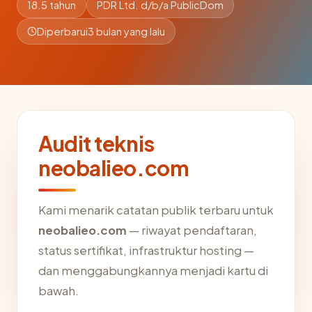
18.5 tahun
PDR Ltd. d/b/a PublicDom
Diperbarui
3 bulan yang lalu
Audit teknis
neobalieo.com
Kami menarik catatan publik terbaru untuk
neobalieo.com
— riwayat pendaftaran,
status sertifikat, infrastruktur hosting —
dan menggabungkannya menjadi kartu di
bawah.