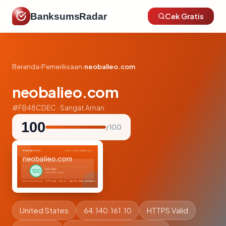
BanksumsRadar
Cek Gratis
Beranda
›
Pemeriksaan
›
neobalieo.com
neobalieo.com
#FB48CDEC · Sangat Aman
100
/ 100
United States
64.140.161.10
HTTPS Valid