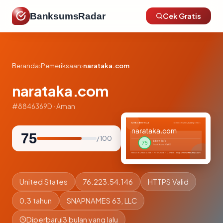
BanksumsRadar
Cek Gratis
Beranda
›
Pemeriksaan
›
narataka.com
narataka.com
#8846369D · Aman
75
/ 100
United States
76.223.54.146
HTTPS Valid
0.3 tahun
SNAPNAMES 63, LLC
Diperbarui
3 bulan yang lalu