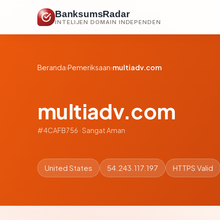
BanksumsRadar
INTELIJEN DOMAIN INDEPENDEN
Beranda
›
Pemeriksaan
›
multiadv.com
multiadv.com
#4CAFB756 · Sangat Aman
United States
54.243.117.197
HTTPS Valid