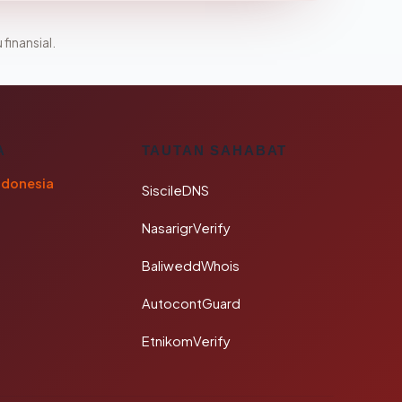
 finansial.
A
TAUTAN SAHABAT
ndonesia
SiscileDNS
NasarigrVerify
BaliweddWhois
AutocontGuard
EtnikomVerify