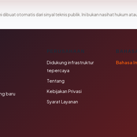
i dibuat otomatis dari sinyal teknis publik. Ini bukan nasihat hukum atau
K
PERUSAHAAN
BAHAS
Didukung infrastruktur
Bahasa I
tepercaya
Tentang
Kebijakan Privasi
ng baru
Syarat Layanan