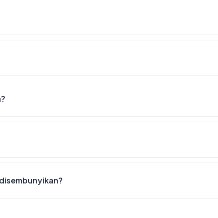
m?
 disembunyikan?