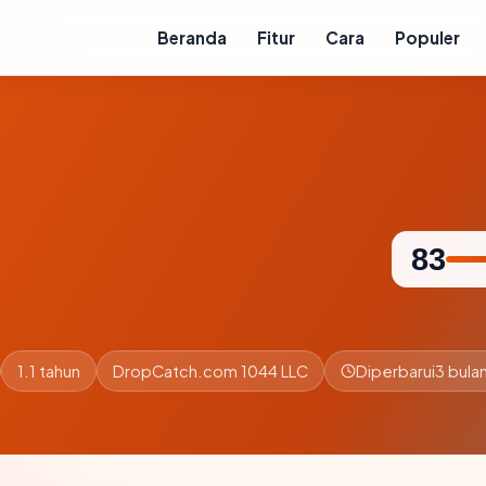
Beranda
Fitur
Cara
Populer
83
1.1 tahun
DropCatch.com 1044 LLC
Diperbarui
3 bulan