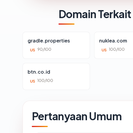
Domain Terkait
gradle.properties
nuklea.com
90/100
100/100
US
US
btn.co.id
100/100
US
Pertanyaan Umum