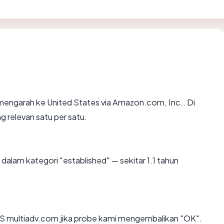
mengarah ke United States via Amazon.com, Inc.. Di
g relevan satu per satu.
dalam kategori "established" — sekitar 1.1 tahun
S multiadv.com jika probe kami mengembalikan "OK".