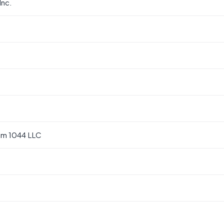
Inc.
m 1044 LLC