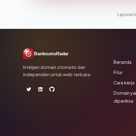
Laporan in
PRODU
BanksumsRadar
Beranda
Intelijen domain otomatis dan
Fitur
independen untuk web terbuka.
Cara kerja
Domain ya
diperiksa