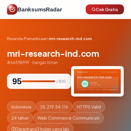
BanksumsRadar
Cek Gratis
Beranda
›
Pemeriksaan
›
mri-research-ind.com
mri-research-ind.com
#6689B99F · Sangat Aman
95
/ 100
Indonesia
35.219.54.116
HTTPS Valid
24 tahun
Web Commerce Communicati
Diperbarui
3 bulan yang lalu