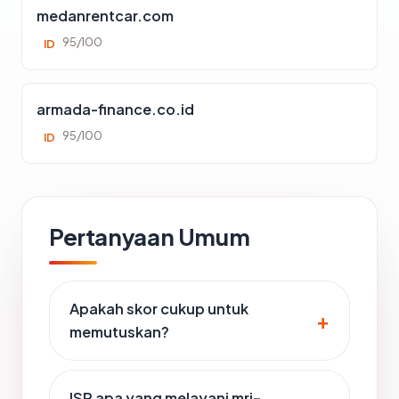
medanrentcar.com
95/100
ID
armada-finance.co.id
95/100
ID
Pertanyaan Umum
Apakah skor cukup untuk
memutuskan?
ISP apa yang melayani mri-