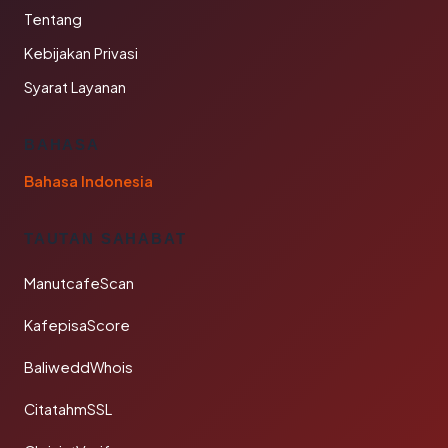
Tentang
Kebijakan Privasi
Syarat Layanan
BAHASA
Bahasa Indonesia
TAUTAN SAHABAT
ManutcafeScan
KafepisaScore
BaliweddWhois
CitatahmSSL