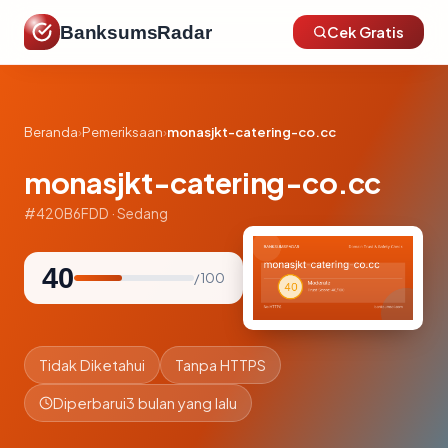
BanksumsRadar
Cek Gratis
Beranda
›
Pemeriksaan
›
monasjkt-catering-co.cc
monasjkt-catering-co.cc
#420B6FDD · Sedang
40
/ 100
Tidak Diketahui
Tanpa HTTPS
Diperbarui
3 bulan yang lalu