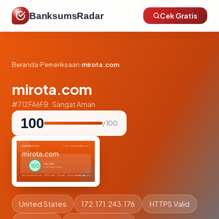
BanksumsRadar
Cek Gratis
Beranda
›
Pemeriksaan
›
mirota.com
mirota.com
#712FA6FB · Sangat Aman
100
/ 100
United States
172.171.243.176
HTTPS Valid