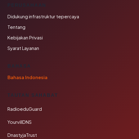
PERUSAHAAN
Didukung infrastruktur tepercaya
Tentang
Kebijakan Privasi
Syarat Layanan
BAHASA
Bahasa Indonesia
TAUTAN SAHABAT
RadioeduGuard
YourvillDNS
DnastyjaTrust