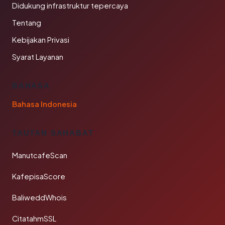
Didukung infrastruktur tepercaya
Tentang
Kebijakan Privasi
Syarat Layanan
BAHASA
Bahasa Indonesia
TAUTAN SAHABAT
ManutcafeScan
KafepisaScore
BaliweddWhois
CitatahmSSL