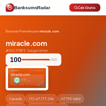
BanksumsRadar
Cek Gratis
Beranda
›
Pemeriksaan
›
miracle.com
miracle.com
#50C7FBF3 · Sangat Aman
100
/ 100
Canada
172.67.177.246
HTTPS Valid