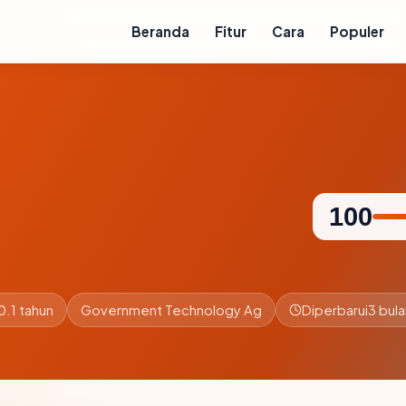
Beranda
Fitur
Cara
Populer
100
0.1 tahun
Government Technology Ag
Diperbarui
3 bula