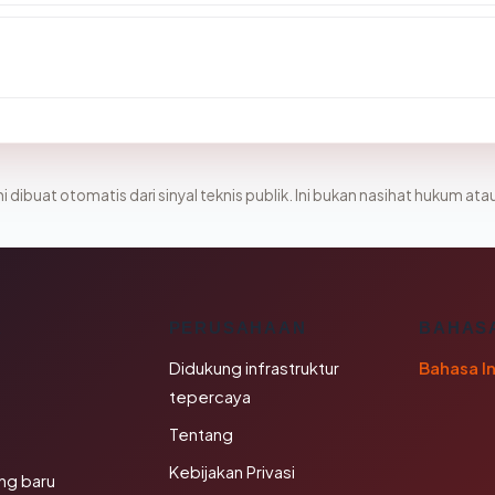
i dibuat otomatis dari sinyal teknis publik. Ini bukan nasihat hukum atau
K
PERUSAHAAN
BAHAS
Didukung infrastruktur
Bahasa I
tepercaya
Tentang
Kebijakan Privasi
ng baru