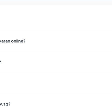
aran online?
?
v.sg?