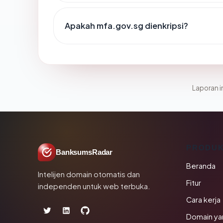
Apakah mfa.gov.sg dienkripsi?
Laporan in
PRODU
BanksumsRadar
Beranda
Intelijen domain otomatis dan
Fitur
independen untuk web terbuka.
Cara kerja
Domain ya