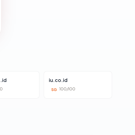
.id
iu.co.id
00
100/100
SG