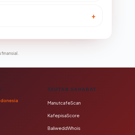
 finansial.
A
TAUTAN SAHABAT
ndonesia
ManutcafeScan
KafepisaScore
BaliweddWhois