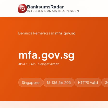
BanksumsRadar
INTELIJEN DOMAIN INDEPENDEN
Beranda
›
Pemeriksaan
›
mfa.gov.sg
mfa.gov.sg
#9A751415 · Sangat Aman
Singapore
18.136.36.203
HTTPS Valid
3