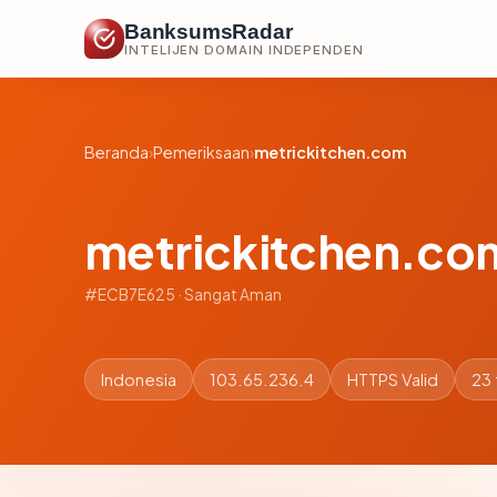
BanksumsRadar
INTELIJEN DOMAIN INDEPENDEN
Beranda
›
Pemeriksaan
›
metrickitchen.com
metrickitchen.co
#ECB7E625 · Sangat Aman
Indonesia
103.65.236.4
HTTPS Valid
23 