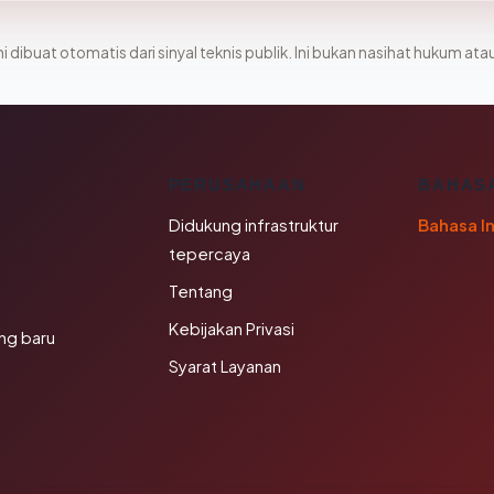
i dibuat otomatis dari sinyal teknis publik. Ini bukan nasihat hukum atau
K
PERUSAHAAN
BAHAS
Didukung infrastruktur
Bahasa I
tepercaya
Tentang
Kebijakan Privasi
ng baru
Syarat Layanan