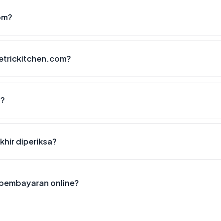
om?
etrickitchen.com?
6?
khir diperiksa?
 pembayaran online?