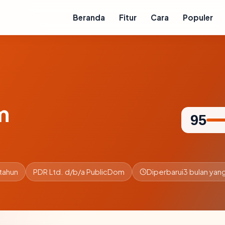
Beranda
Fitur
Cara
Populer
m
95
tahun
PDR Ltd. d/b/a PublicDom
Diperbarui
3 bulan yang