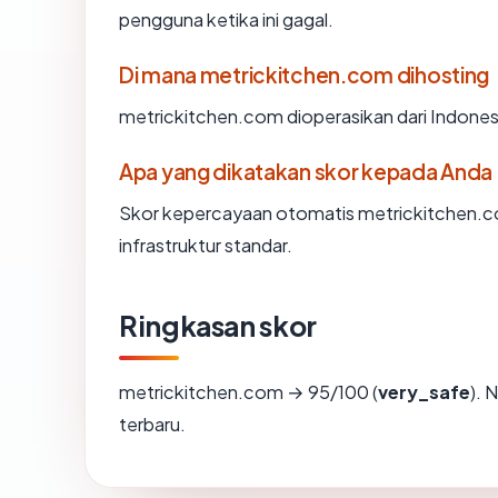
pengguna ketika ini gagal.
Di mana metrickitchen.com dihosting
metrickitchen.com dioperasikan dari Indonesi
Apa yang dikatakan skor kepada Anda
Skor kepercayaan otomatis metrickitchen.c
infrastruktur standar.
Ringkasan skor
metrickitchen.com → 95/100 (
very_safe
). 
terbaru.