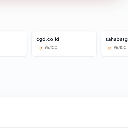
cgd.co.id
sahabatg
95/100
95/100
ID
ID