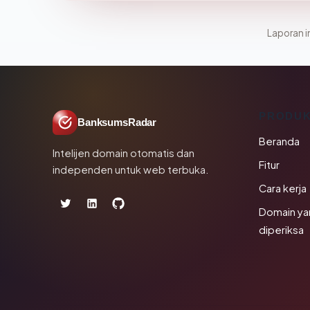
Laporan in
PRODU
BanksumsRadar
Beranda
Intelijen domain otomatis dan
Fitur
independen untuk web terbuka.
Cara kerja
Domain ya
diperiksa