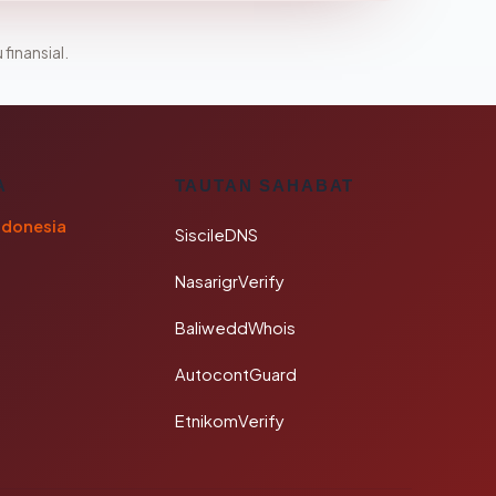
 finansial.
A
TAUTAN SAHABAT
ndonesia
SiscileDNS
NasarigrVerify
BaliweddWhois
AutocontGuard
EtnikomVerify