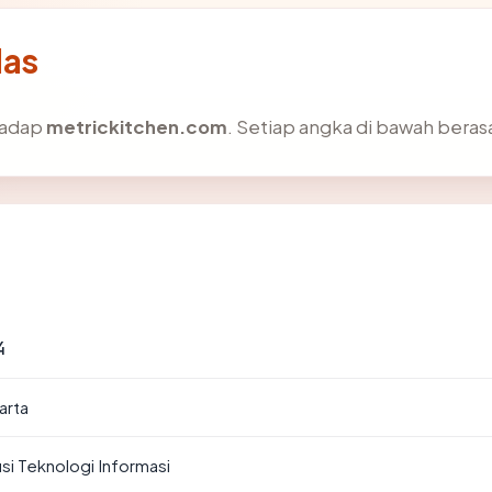
las
rhadap
metrickitchen.com
. Setiap angka di bawah berasa
4
arta
si Teknologi Informasi