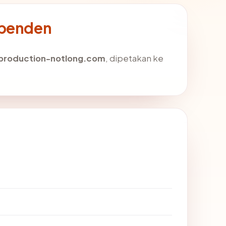
ependen
production-notlong.com
, dipetakan ke