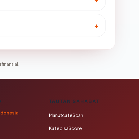
 finansial.
A
TAUTAN SAHABAT
ndonesia
ManutcafeScan
KafepisaScore