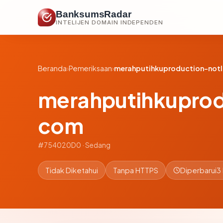
BanksumsRadar
INTELIJEN DOMAIN INDEPENDEN
Beranda
›
Pemeriksaan
›
merahputihkuproduction-not
merahputihkuprod
com
#754020D0 · Sedang
Tidak Diketahui
Tanpa HTTPS
Diperbarui
3