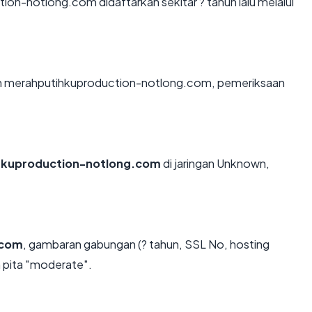
n-notlong.com didaftarkan sekitar ? tahun lalu melalui
dan merahputihkuproduction-notlong.com, pemeriksaan
hkuproduction-notlong.com
di jaringan Unknown,
.com
, gambaran gabungan (? tahun, SSL No, hosting
 pita "moderate".