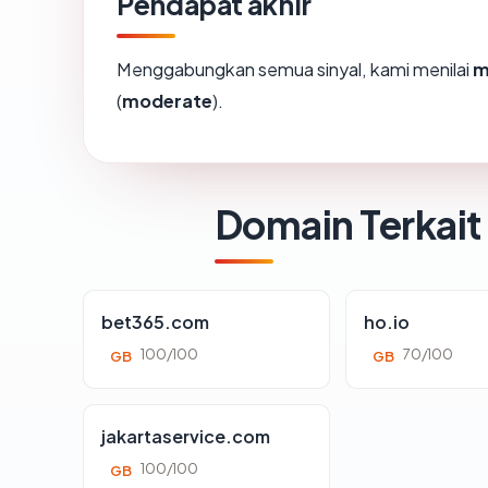
Pendapat akhir
Menggabungkan semua sinyal, kami menilai
m
(
moderate
).
Domain Terkait
bet365.com
ho.io
100/100
70/100
GB
GB
jakartaservice.com
100/100
GB