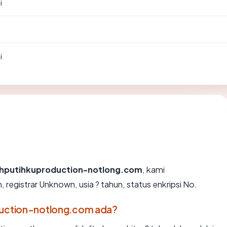
i
i
hputihkuproduction-notlong.com
, kami
egistrar Unknown, usia ? tahun, status enkripsi No.
duction-notlong.com ada?