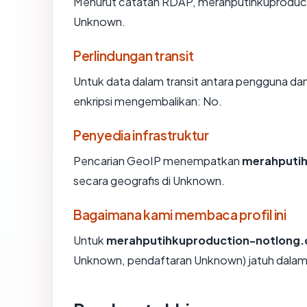
Menurut catatan RDAP, merahputihkuproductio
Unknown.
Perlindungan transit
Untuk data dalam transit antara pengguna 
enkripsi mengembalikan: No.
Penyedia infrastruktur
Pencarian GeoIP menempatkan
merahputi
secara geografis di Unknown.
Bagaimana kami membaca profil ini
Untuk
merahputihkuproduction-notlong
Unknown, pendaftaran Unknown) jatuh dalam