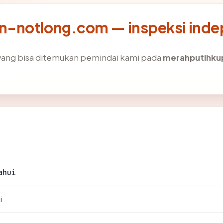
n-notlong.com — inspeksi ind
ik yang bisa ditemukan pemindai kami pada
merahputihku
ahui
i