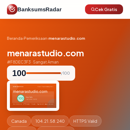
BanksumsRadar
Cek Gratis
Beranda
›
Pemeriksaan
›
menarastudio.com
menarastudio.com
#F8DEC3F3 · Sangat Aman
100
/ 100
Canada
104.21.58.240
HTTPS Valid