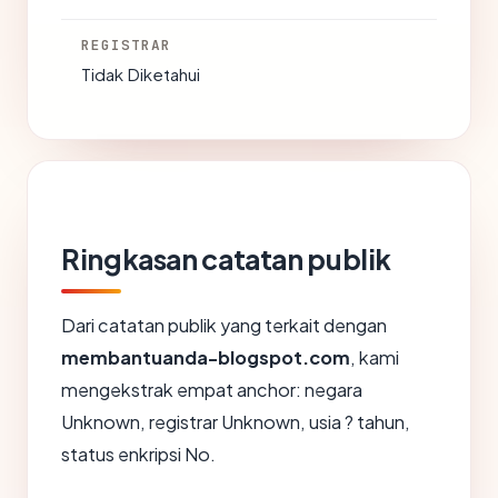
REGISTRAR
Tidak Diketahui
Ringkasan catatan publik
Dari catatan publik yang terkait dengan
membantuanda-blogspot.com
, kami
mengekstrak empat anchor: negara
Unknown, registrar Unknown, usia ? tahun,
status enkripsi No.