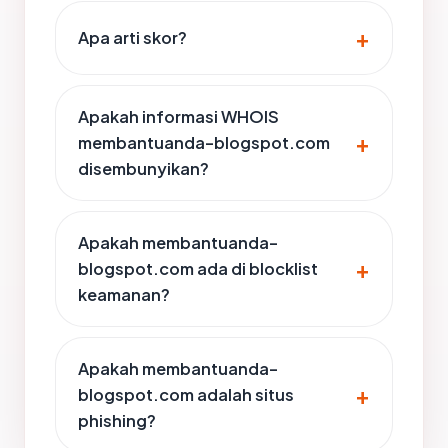
Apa arti skor?
Apakah informasi WHOIS
membantuanda-blogspot.com
disembunyikan?
Apakah membantuanda-
blogspot.com ada di blocklist
keamanan?
Apakah membantuanda-
blogspot.com adalah situs
phishing?