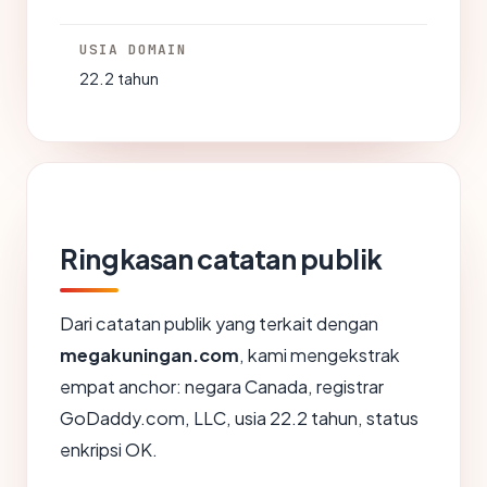
USIA DOMAIN
22.2 tahun
Ringkasan catatan publik
Dari catatan publik yang terkait dengan
megakuningan.com
, kami mengekstrak
empat anchor: negara Canada, registrar
GoDaddy.com, LLC, usia 22.2 tahun, status
enkripsi OK.