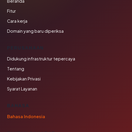
Beranda
Fitur
Cara kerja
Domain yang baru diperiksa
PERUSAHAAN
Didukung infrastruktur tepercaya
Tentang
Kebijakan Privasi
Syarat Layanan
BAHASA
Bahasa Indonesia