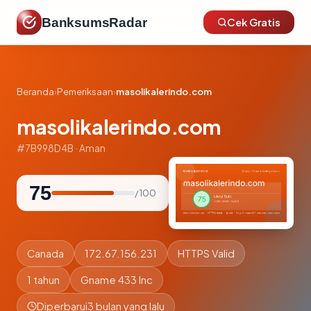
BanksumsRadar
Cek Gratis
Beranda
›
Pemeriksaan
›
masolikalerindo.com
masolikalerindo.com
#7B998D4B · Aman
75
/ 100
Canada
172.67.156.231
HTTPS Valid
1 tahun
Gname 433 Inc
Diperbarui
3 bulan yang lalu