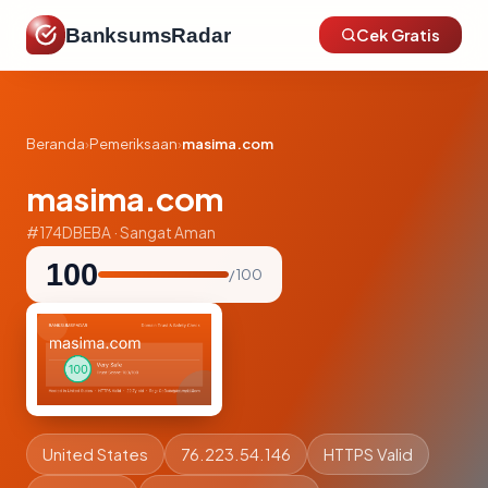
BanksumsRadar
Cek Gratis
Beranda
›
Pemeriksaan
›
masima.com
masima.com
#174DBEBA · Sangat Aman
100
/ 100
United States
76.223.54.146
HTTPS Valid