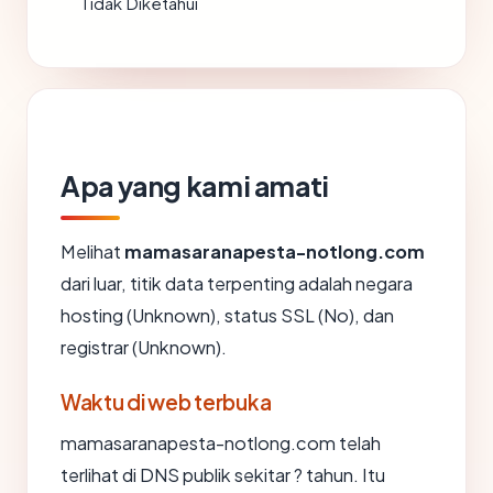
Tidak Diketahui
Apa yang kami amati
Melihat
mamasaranapesta-notlong.com
dari luar, titik data terpenting adalah negara
hosting (Unknown), status SSL (No), dan
registrar (Unknown).
Waktu di web terbuka
mamasaranapesta-notlong.com telah
terlihat di DNS publik sekitar ? tahun. Itu