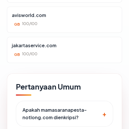
avisworld.com
100/100
GB
jakartaservice.com
100/100
GB
Pertanyaan Umum
Apakah mamasaranapesta-
notlong.com dienkripsi?