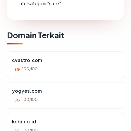
— itu kategori "safe".
Domain Terkait
cvastro.com
100/100
SG
yogyes.com
100/100
SG
kebi.co.id
100/100
SG