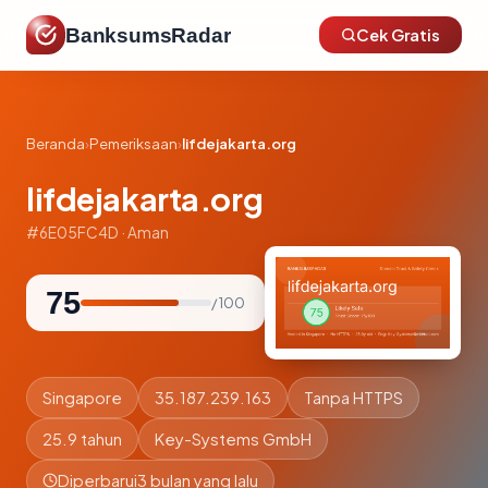
BanksumsRadar
Cek Gratis
Beranda
›
Pemeriksaan
›
lifdejakarta.org
lifdejakarta.org
#6E05FC4D · Aman
75
/ 100
Singapore
35.187.239.163
Tanpa HTTPS
25.9 tahun
Key-Systems GmbH
Diperbarui
3 bulan yang lalu