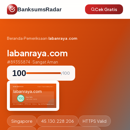
BanksumsRadar
Cek Gratis
Beranda
›
Pemeriksaan
›
labanraya.com
labanraya.com
#89355874 · Sangat Aman
100
/ 100
Singapore
45.130.228.206
HTTPS Valid