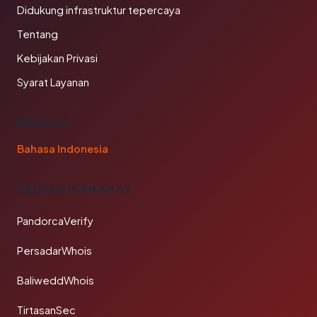
Didukung infrastruktur tepercaya
Tentang
Kebijakan Privasi
Syarat Layanan
BAHASA
Bahasa Indonesia
TAUTAN SAHABAT
PandorcaVerify
PersadarWhois
BaliweddWhois
TirtasanSec