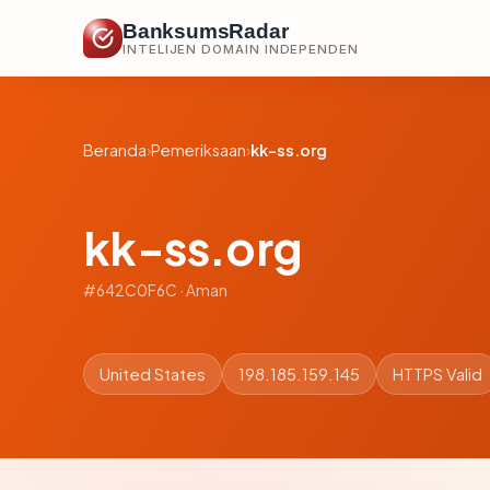
BanksumsRadar
INTELIJEN DOMAIN INDEPENDEN
Beranda
›
Pemeriksaan
›
kk-ss.org
kk-ss.org
#642C0F6C · Aman
United States
198.185.159.145
HTTPS Valid