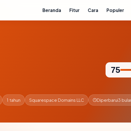
Beranda
Fitur
Cara
Populer
75
1 tahun
Squarespace Domains LLC
Diperbarui
3 bula