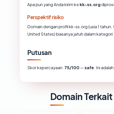
Apa pun yang Anda kirim ke
kk-ss.org
diprose
Perspektif risiko
Domain dengan profil kk-ss.org (usia 1 tahun
United States) biasanya jatuh dalam kategori 
Putusan
Skor kepercayaan:
75/100
—
safe
. Ini adal
Domain Terkait