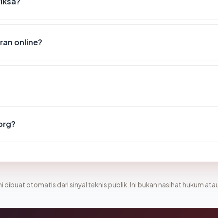
riksa?
an online?
org?
i dibuat otomatis dari sinyal teknis publik. Ini bukan nasihat hukum atau