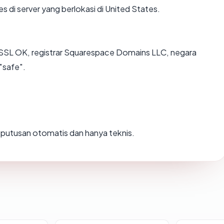
s di server yang berlokasi di United States.
, SSL OK, registrar Squarespace Domains LLC, negara
"safe".
ah putusan otomatis dan hanya teknis.