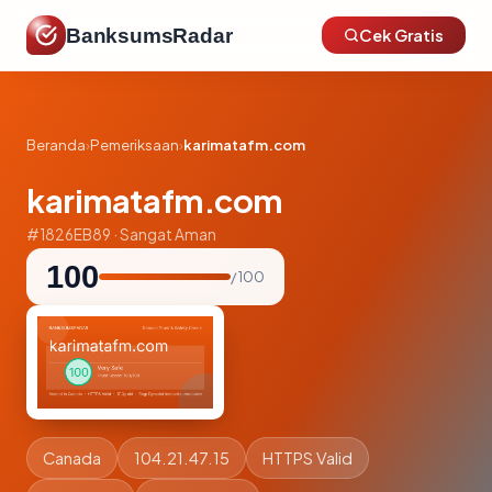
BanksumsRadar
Cek Gratis
Beranda
›
Pemeriksaan
›
karimatafm.com
karimatafm.com
#1826EB89 · Sangat Aman
100
/ 100
Canada
104.21.47.15
HTTPS Valid