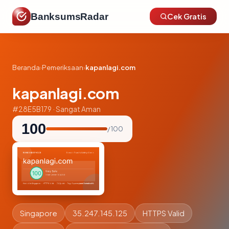
BanksumsRadar
Cek Gratis
Beranda
›
Pemeriksaan
›
kapanlagi.com
kapanlagi.com
#28E5B179 · Sangat Aman
100
/ 100
Singapore
35.247.145.125
HTTPS Valid