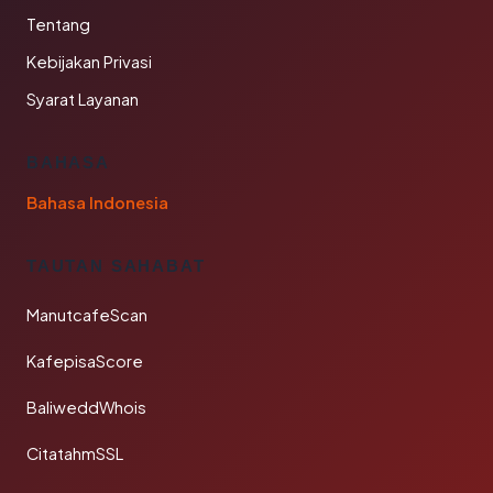
Tentang
Kebijakan Privasi
Syarat Layanan
BAHASA
Bahasa Indonesia
TAUTAN SAHABAT
ManutcafeScan
KafepisaScore
BaliweddWhois
CitatahmSSL