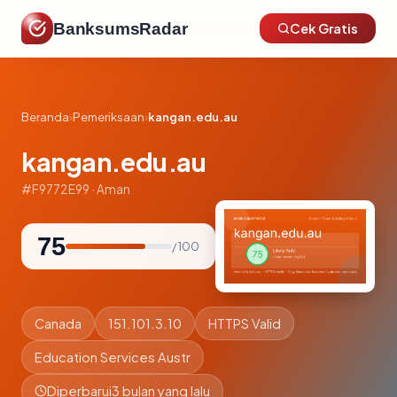
BanksumsRadar
Cek Gratis
Beranda
›
Pemeriksaan
›
kangan.edu.au
kangan.edu.au
#F9772E99 · Aman
75
/ 100
Canada
151.101.3.10
HTTPS Valid
Education Services Austr
Diperbarui
3 bulan yang lalu