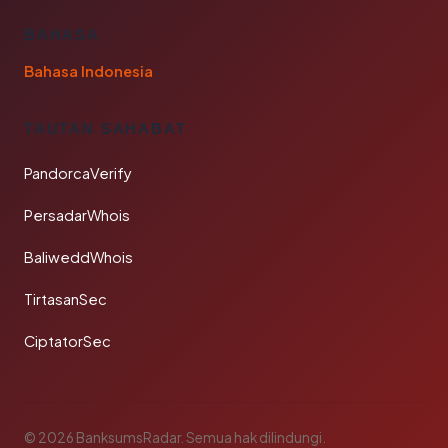
BAHASA
Bahasa Indonesia
TAUTAN SAHABAT
PandorcaVerify
PersadarWhois
BaliweddWhois
TirtasanSec
CiptatorSec
© 2026 BanksumsRadar. Semua hak dilindungi.