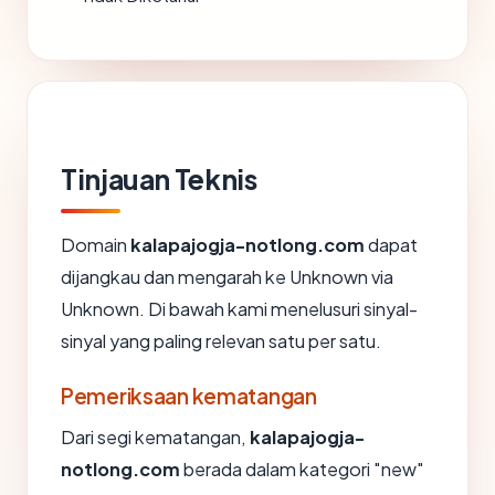
Tinjauan Teknis
Domain
kalapajogja-notlong.com
dapat
dijangkau dan mengarah ke Unknown via
Unknown. Di bawah kami menelusuri sinyal-
sinyal yang paling relevan satu per satu.
Pemeriksaan kematangan
Dari segi kematangan,
kalapajogja-
notlong.com
berada dalam kategori "new"