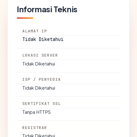
Informasi Teknis
ALAMAT IP
Tidak Diketahui
LOKASI SERVER
Tidak Diketahui
ISP / PENYEDIA
Tidak Diketahui
SERTIFIKAT SSL
Tanpa HTTPS
REGISTRAR
Tidak Diketahui