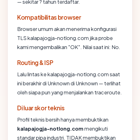
— sekitar ? tahun terdaftar.
Kompatibilitas browser
Browser umum akan menerima konfigurasi
TLS kalapajogja-notlong.com jika probe
kami mengembalikan "OK". Nilai saat ini: No.
Routing & ISP
Lalu lintas ke kalapajogja-notlong.com saat
ini berakhir di Unknown di Unknown — terlihat
oleh siapa pun yang menjalankan traceroute.
Di luar skor teknis
Profil teknis bersih hanya membuktikan
kalapajogja-notlong.com
mengikuti
standar pipa industri. TIDAK membuktikan