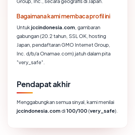
Group, Inc., secara geografis di Japan.
Bagaimana kami membaca profil ini
Untuk
jccindonesia.com
, gambaran
gabungan (20.2 tahun, SSL OK, hosting
Japan, pendaftaran GMO Internet Group,
Inc. d/b/a Onamae.com) jatuh dalam pita
"very_safe".
Pendapat akhir
Menggabungkan semua sinyal, kami menilai
jccindonesia.com
di
100/100
(
very_safe
).