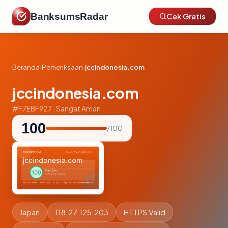
BanksumsRadar
Cek Gratis
Beranda
›
Pemeriksaan
›
jccindonesia.com
jccindonesia.com
#F7EBF927 · Sangat Aman
100
/ 100
Japan
118.27.125.203
HTTPS Valid