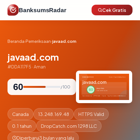
BanksumsRadar
Cek Gratis
Beranda
›
Pemeriksaan
›
javaad.com
javaad.com
#DDA117F5 · Aman
60
/ 100
Canada
13.248.169.48
HTTPS Valid
0.1 tahun
DropCatch.com 1298 LLC
Diperbarui
3 bulan yang lalu