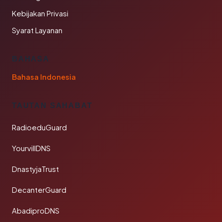
Kebijakan Privasi
Syarat Layanan
BAHASA
Bahasa Indonesia
TAUTAN SAHABAT
RadioeduGuard
YourvillDNS
DnastyjaTrust
DecanterGuard
AbadiproDNS