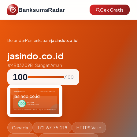
BanksumsRadar
Cek Gratis
Beranda
›
Pemeriksaan
›
jasindo.co.id
jasindo.co.id
#4B83209B · Sangat Aman
100
/ 100
Canada
172.67.75.218
HTTPS Valid