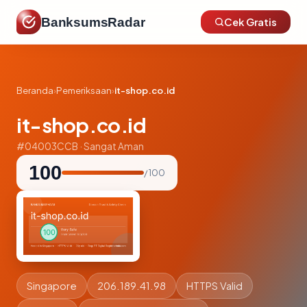
BanksumsRadar
Cek Gratis
Beranda
›
Pemeriksaan
›
it-shop.co.id
it-shop.co.id
#04003CCB · Sangat Aman
100
/ 100
Singapore
206.189.41.98
HTTPS Valid