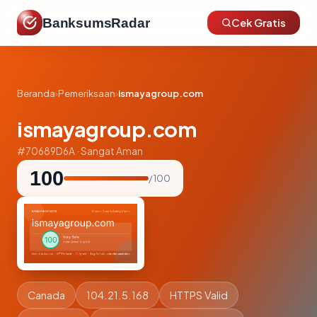
BanksumsRadar
Cek Gratis
Beranda
›
Pemeriksaan
›
ismayagroup.com
ismayagroup.com
#70689D6A · Sangat Aman
100
/ 100
Canada
104.21.5.168
HTTPS Valid