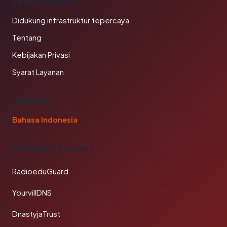
PERUSAHAAN
Didukung infrastruktur tepercaya
Tentang
Kebijakan Privasi
Syarat Layanan
BAHASA
Bahasa Indonesia
TAUTAN SAHABAT
RadioeduGuard
YourvillDNS
DnastyjaTrust