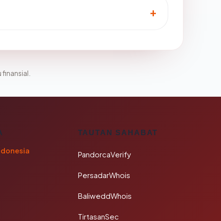
 finansial.
A
TAUTAN SAHABAT
ndonesia
PandorcaVerify
PersadarWhois
BaliweddWhois
TirtasanSec