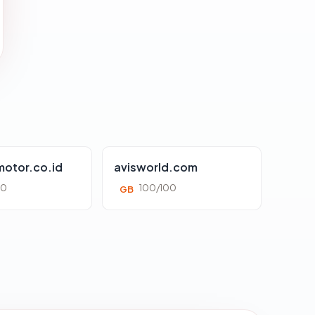
otor.co.id
avisworld.com
00
100/100
GB