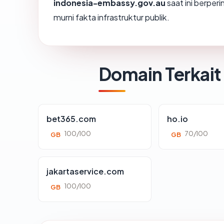
indonesia-embassy.gov.au
saat ini berper
murni fakta infrastruktur publik.
Domain Terkait
bet365.com
ho.io
100/100
70/100
GB
GB
jakartaservice.com
100/100
GB