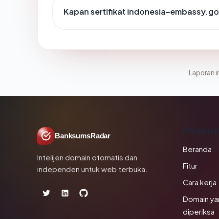
Kapan sertifikat indonesia-embassy.gov
Laporan in
PRODU
BanksumsRadar
Beranda
Intelijen domain otomatis dan
Fitur
independen untuk web terbuka.
Cara kerja
Domain ya
diperiksa