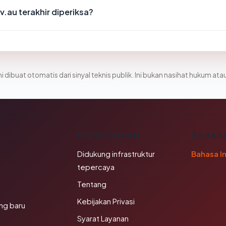
.au terakhir diperiksa?
i dibuat otomatis dari sinyal teknis publik. Ini bukan nasihat hukum atau
K
PERUSAHAAN
BAHAS
Didukung infrastruktur
Bahasa I
tepercaya
Tentang
Kebijakan Privasi
ng baru
Syarat Layanan