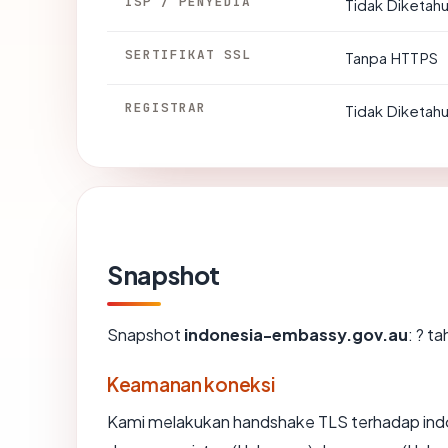
ISP / PENYEDIA
Tidak Diketahu
SERTIFIKAT SSL
Tanpa HTTPS
REGISTRAR
Tidak Diketahu
Snapshot
Snapshot
indonesia-embassy.gov.au
: ? t
Keamanan koneksi
Kami melakukan handshake TLS terhadap in