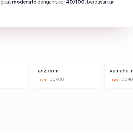
ingkat
moderate
dengan skor
40/100
, berdasarkan
anz.com
yamaha-m
100/100
100/1
GB
GB