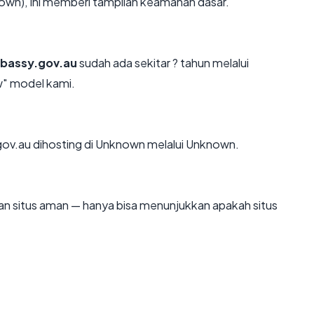
own), ini memberi tampilan keamanan dasar.
bassy.gov.au
sudah ada sekitar ? tahun melalui
" model kami.
gov.au dihosting di Unknown melalui Unknown.
ikan situs aman — hanya bisa menunjukkan apakah situs