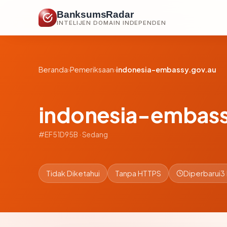
BanksumsRadar
INTELIJEN DOMAIN INDEPENDEN
Beranda
›
Pemeriksaan
›
indonesia-embassy.gov.au
indonesia-embass
#EF51D95B · Sedang
Tidak Diketahui
Tanpa HTTPS
Diperbarui
3