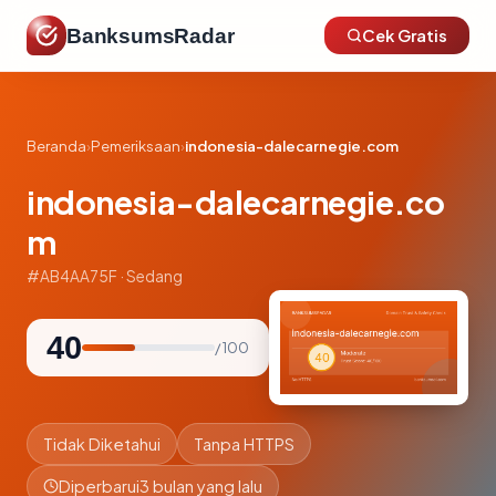
BanksumsRadar
Cek Gratis
Beranda
›
Pemeriksaan
›
indonesia-dalecarnegie.com
indonesia-dalecarnegie.co
m
#AB4AA75F · Sedang
40
/ 100
Tidak Diketahui
Tanpa HTTPS
Diperbarui
3 bulan yang lalu