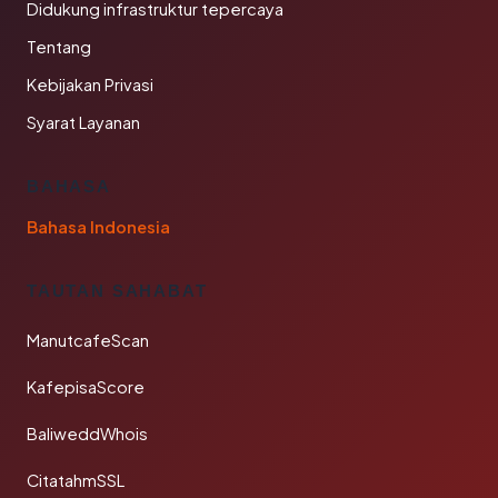
Didukung infrastruktur tepercaya
Tentang
Kebijakan Privasi
Syarat Layanan
BAHASA
Bahasa Indonesia
TAUTAN SAHABAT
ManutcafeScan
KafepisaScore
BaliweddWhois
CitatahmSSL