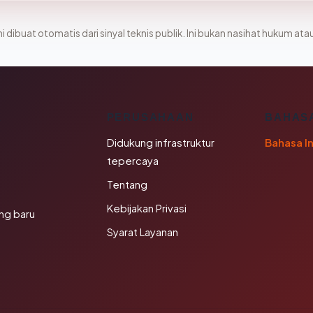
i dibuat otomatis dari sinyal teknis publik. Ini bukan nasihat hukum atau
K
PERUSAHAAN
BAHAS
Didukung infrastruktur
Bahasa I
tepercaya
Tentang
Kebijakan Privasi
ng baru
Syarat Layanan