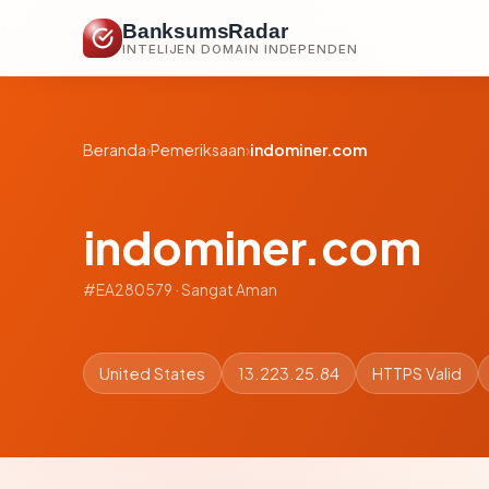
BanksumsRadar
INTELIJEN DOMAIN INDEPENDEN
Beranda
›
Pemeriksaan
›
indominer.com
indominer.com
#EA280579 · Sangat Aman
United States
13.223.25.84
HTTPS Valid