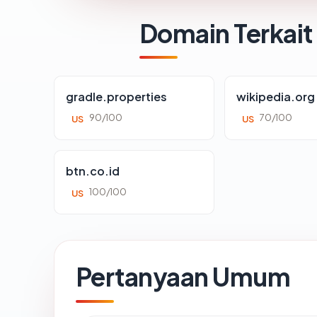
Domain Terkait
gradle.properties
wikipedia.org
90/100
70/100
US
US
btn.co.id
100/100
US
Pertanyaan Umum