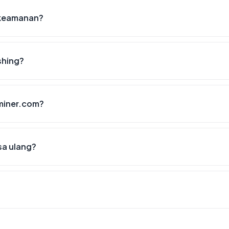
 keamanan?
shing?
ominer.com?
sa ulang?