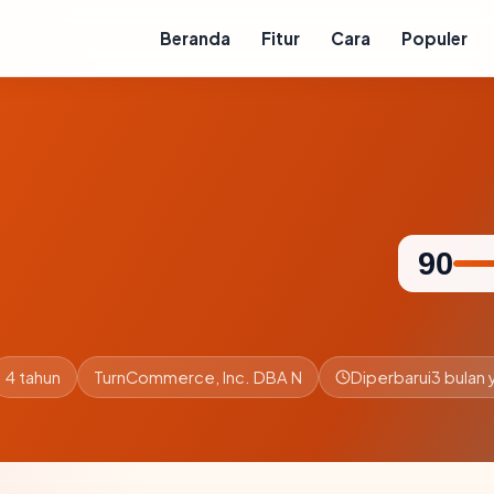
Beranda
Fitur
Cara
Populer
90
4 tahun
TurnCommerce, Inc. DBA N
Diperbarui
3 bulan 