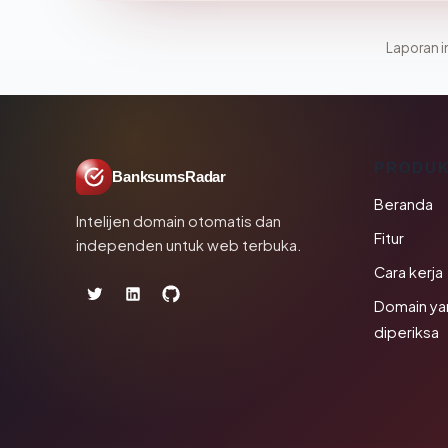
Laporan in
PRODU
BanksumsRadar
Beranda
Intelijen domain otomatis dan
Fitur
independen untuk web terbuka.
Cara kerja
Domain ya
diperiksa