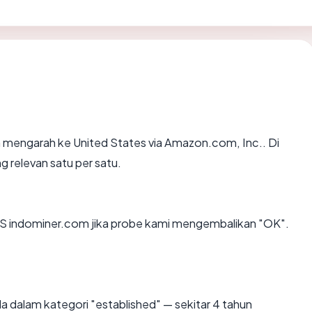
 mengarah ke United States via Amazon.com, Inc.. Di
g relevan satu per satu.
S indominer.com jika probe kami mengembalikan "OK".
a dalam kategori "established" — sekitar 4 tahun