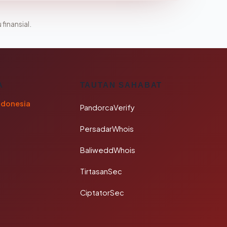
 finansial.
A
TAUTAN SAHABAT
ndonesia
PandorcaVerify
PersadarWhois
BaliweddWhois
TirtasanSec
CiptatorSec