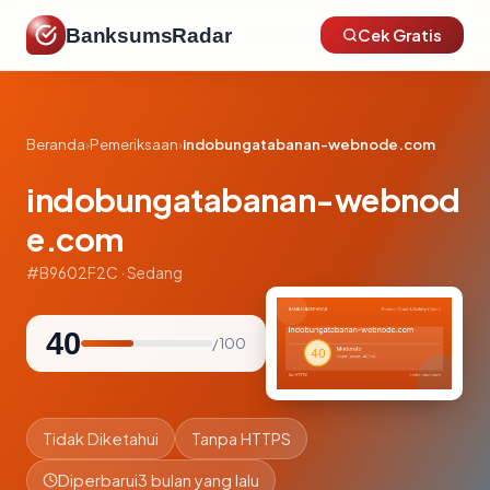
BanksumsRadar
Cek Gratis
Beranda
›
Pemeriksaan
›
indobungatabanan-webnode.com
indobungatabanan-webnod
e.com
#B9602F2C · Sedang
40
/ 100
Tidak Diketahui
Tanpa HTTPS
Diperbarui
3 bulan yang lalu