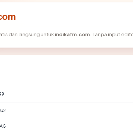
.com
atis dan langsung untuk
indikafm.com
. Tanpa input edito
99
sor
 AG