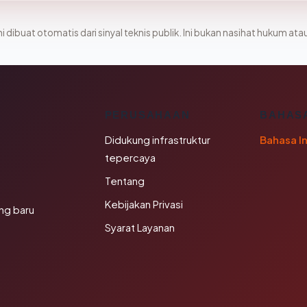
i dibuat otomatis dari sinyal teknis publik. Ini bukan nasihat hukum atau
K
PERUSAHAAN
BAHAS
Didukung infrastruktur
Bahasa I
tepercaya
Tentang
Kebijakan Privasi
ng baru
Syarat Layanan