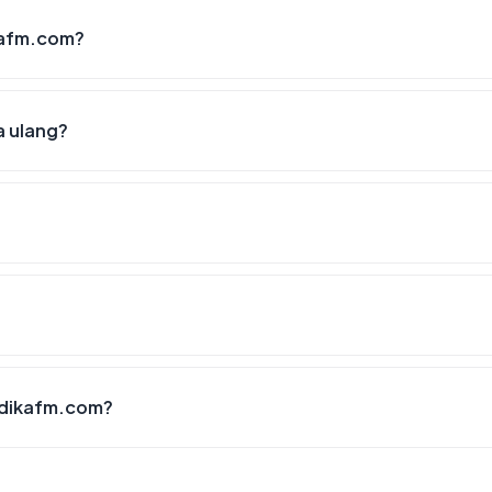
ikafm.com?
a ulang?
ndikafm.com?