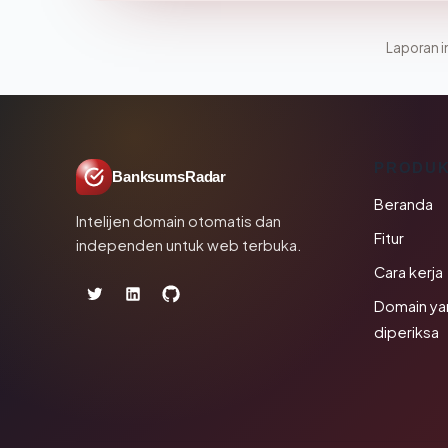
Laporan in
PRODU
BanksumsRadar
Beranda
Intelijen domain otomatis dan
Fitur
independen untuk web terbuka.
Cara kerja
Domain ya
diperiksa