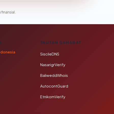
 finansial.
A
TAUTAN SAHABAT
ndonesia
SiscileDNS
NasarigrVerify
BaliweddWhois
AutocontGuard
EtnikomVerify