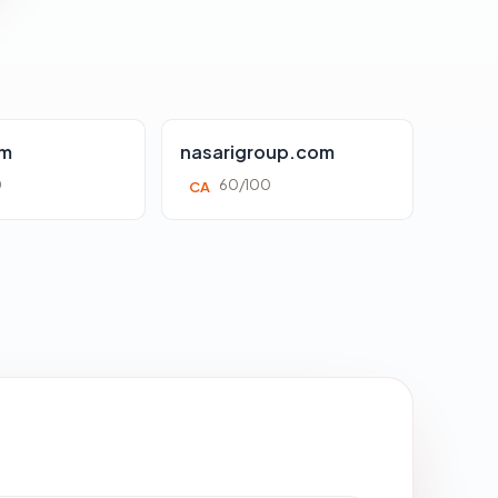
om
nasarigroup.com
0
60/100
CA