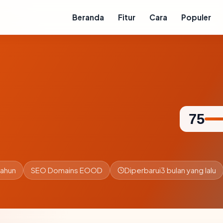
Beranda
Fitur
Cara
Populer
75
tahun
SEO Domains EOOD
Diperbarui
3 bulan yang lalu