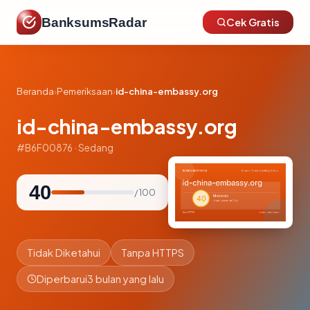
BanksumsRadar
Cek Gratis
Beranda
›
Pemeriksaan
›
id-china-embassy.org
id-china-embassy.org
#B6F00876 · Sedang
40
/ 100
Tidak Diketahui
Tanpa HTTPS
Diperbarui
3 bulan yang lalu