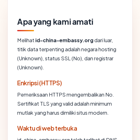
Apa yang kami amati
Melihat
id-china-embassy.org
dari luar,
titik data terpenting adalah negara hosting
(Unknown), status SSL (No), dan registrar
(Unknown).
Enkripsi (HTTPS)
Pemeriksaan HTTPS mengembalikan No.
Sertifikat TLS yang valid adalah minimum
mutlak yang harus dimiliki situs modern.
Waktu di web terbuka
id-china-embassy.org telah terlihat di DNS