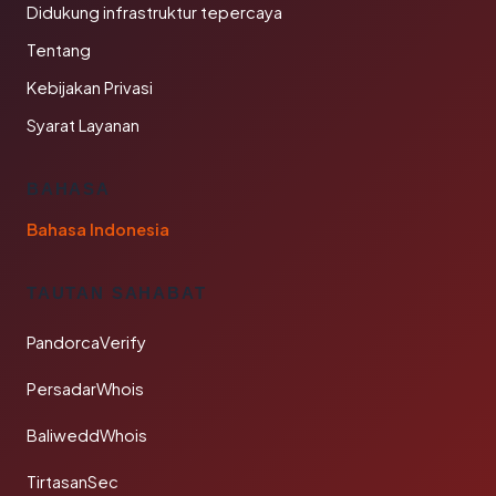
Didukung infrastruktur tepercaya
Tentang
Kebijakan Privasi
Syarat Layanan
BAHASA
Bahasa Indonesia
TAUTAN SAHABAT
PandorcaVerify
PersadarWhois
BaliweddWhois
TirtasanSec