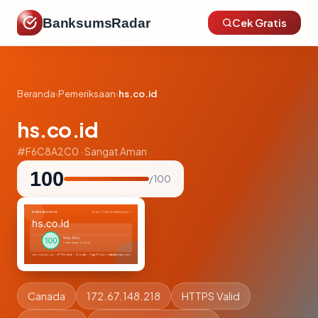
BanksumsRadar
Cek Gratis
Beranda
›
Pemeriksaan
›
hs.co.id
hs.co.id
#F6C8A2C0 · Sangat Aman
100
/ 100
Canada
172.67.148.218
HTTPS Valid