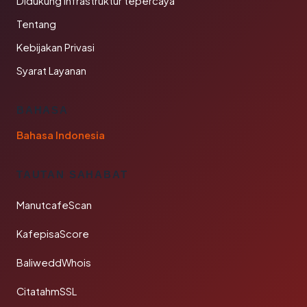
Didukung infrastruktur tepercaya
Tentang
Kebijakan Privasi
Syarat Layanan
BAHASA
Bahasa Indonesia
TAUTAN SAHABAT
ManutcafeScan
KafepisaScore
BaliweddWhois
CitatahmSSL