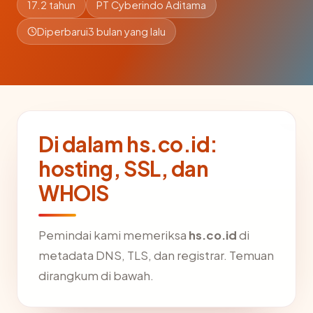
17.2 tahun
PT Cyberindo Aditama
Diperbarui
3 bulan yang lalu
Di dalam hs.co.id:
hosting, SSL, dan
WHOIS
Pemindai kami memeriksa
hs.co.id
di
metadata DNS, TLS, dan registrar. Temuan
dirangkum di bawah.