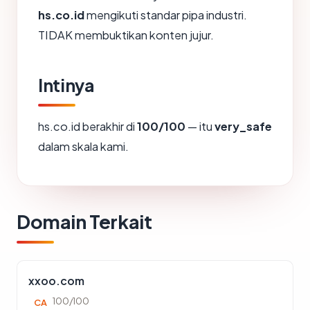
hs.co.id
mengikuti standar pipa industri.
TIDAK membuktikan konten jujur.
Intinya
hs.co.id berakhir di
100/100
— itu
very_safe
dalam skala kami.
Domain Terkait
xxoo.com
100/100
CA