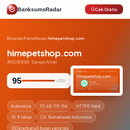
BanksumsRadar
Cek Gratis
Beranda
›
Pemeriksaan
›
himepetshop.com
himepetshop.com
#DD181E88 · Sangat Aman
95
/ 100
Indonesia
111.68.119.156
HTTPS Valid
15.9 tahun
CV. Rumahweb Indonesia
Diperbarui
3 bulan yang lalu