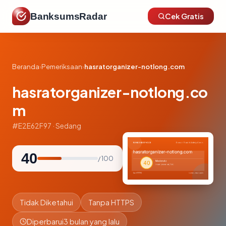
BanksumsRadar
Cek Gratis
Beranda
›
Pemeriksaan
›
hasratorganizer-notlong.com
hasratorganizer-notlong.co
m
#E2E62F97 · Sedang
40
/ 100
Tidak Diketahui
Tanpa HTTPS
Diperbarui
3 bulan yang lalu