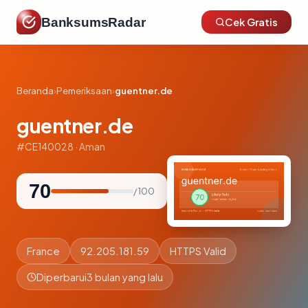
BanksumsRadar
Cek Gratis
Beranda
›
Pemeriksaan
›
guentner.de
guentner.de
#CE140028 · Aman
70
/ 100
France
92.205.181.59
HTTPS Valid
Diperbarui
3 bulan yang lalu