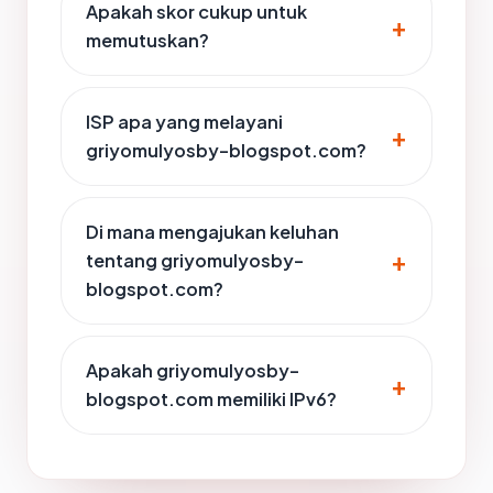
Apakah skor cukup untuk
memutuskan?
ISP apa yang melayani
griyomulyosby-blogspot.com?
Di mana mengajukan keluhan
tentang griyomulyosby-
blogspot.com?
Apakah griyomulyosby-
blogspot.com memiliki IPv6?