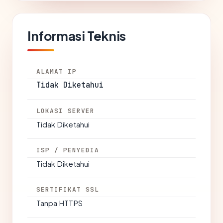
Informasi Teknis
ALAMAT IP
Tidak Diketahui
LOKASI SERVER
Tidak Diketahui
ISP / PENYEDIA
Tidak Diketahui
SERTIFIKAT SSL
Tanpa HTTPS