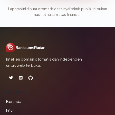
Laporan ini dibuat otomatis dari sinyal teknis publik. Ini bukan
nasihat hukum atau finansial.
BanksumsRadar
Intelijen domain otomatis dan independen
untuk web terbuka.
PRODUK
Beranda
Fitur