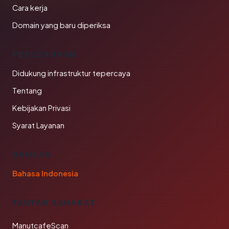
Cara kerja
Domain yang baru diperiksa
PERUSAHAAN
Didukung infrastruktur tepercaya
Tentang
Kebijakan Privasi
Syarat Layanan
BAHASA
Bahasa Indonesia
TAUTAN SAHABAT
ManutcafeScan