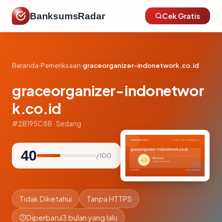
BanksumsRadar
Cek Gratis
Beranda
›
Pemeriksaan
›
graceorganizer-indonetwork.co.id
graceorganizer-indonetwor
k.co.id
#2B195C8B · Sedang
40
/ 100
Tidak Diketahui
Tanpa HTTPS
Diperbarui
3 bulan yang lalu