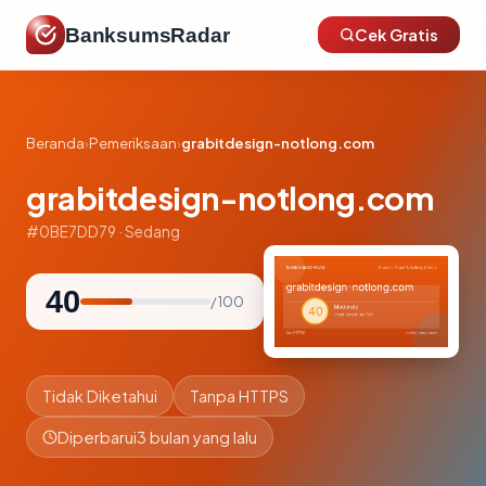
BanksumsRadar
Cek Gratis
Beranda
›
Pemeriksaan
›
grabitdesign-notlong.com
grabitdesign-notlong.com
#0BE7DD79 · Sedang
40
/ 100
Tidak Diketahui
Tanpa HTTPS
Diperbarui
3 bulan yang lalu