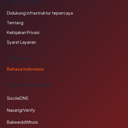
PERUSAHAAN
Didukung infrastruktur tepercaya
Tentang
Kebijakan Privasi
Syarat Layanan
BAHASA
Bahasa Indonesia
TAUTAN SAHABAT
SiscileDNS
NasarigrVerify
BaliweddWhois