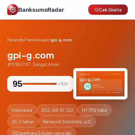
BanksumsRadar
Cek Gratis
Beranda
›
Pemeriksaan
›
gpi-g.com
gpi-g.com
#511BAC87 · Sangat Aman
95
/ 100
Indonesia
202.169.51.122
HTTPS Valid
26.3 tahun
Network Solutions, LLC
Diperbarui
3 bulan yang lalu