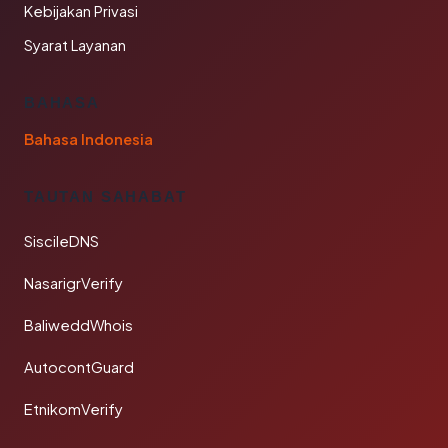
Kebijakan Privasi
Syarat Layanan
BAHASA
Bahasa Indonesia
TAUTAN SAHABAT
SiscileDNS
NasarigrVerify
BaliweddWhois
AutocontGuard
EtnikomVerify