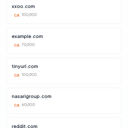
xxoo.com
100/100
CA
example.com
70/100
CA
tinyurl.com
100/100
CA
nasarigroup.com
60/100
CA
reddit.com