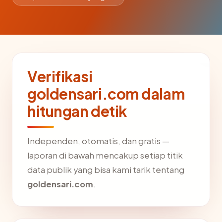
Verifikasi
goldensari.com dalam
hitungan detik
Independen, otomatis, dan gratis —
laporan di bawah mencakup setiap titik
data publik yang bisa kami tarik tentang
goldensari.com
.