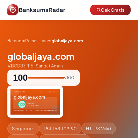
BanksumsRadar
Cek Gratis
Beranda
›
Pemeriksaan
›
globaljaya.com
globaljaya.com
#BCDB3FF5 · Sangat Aman
100
/ 100
Singapore
184.168.109.90
HTTPS Valid