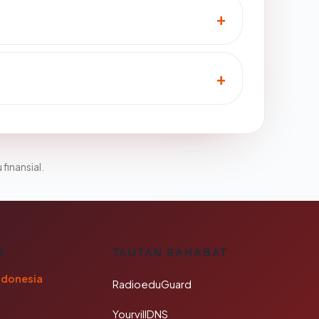
 finansial.
A
TAUTAN SAHABAT
ndonesia
RadioeduGuard
YourvillDNS