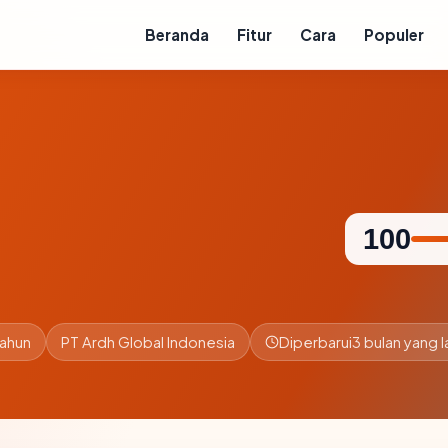
Beranda
Fitur
Cara
Populer
100
tahun
PT Ardh Global Indonesia
Diperbarui
3 bulan yang l