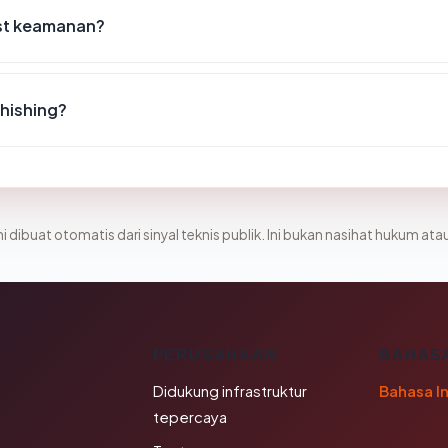
st keamanan?
hishing?
i dibuat otomatis dari sinyal teknis publik. Ini bukan nasihat hukum atau
K
PERUSAHAAN
BAHAS
Didukung infrastruktur
Bahasa I
tepercaya