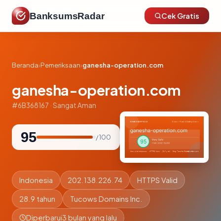
BanksumsRadar
Cek Gratis
Beranda
›
Pemeriksaan
›
ganesha-operation.com
ganesha-operation.com
#6B368167 · Sangat Aman
95
/ 100
Indonesia
202.138.226.74
HTTPS Valid
28.9 tahun
Tucows Domains Inc.
Diperbarui
3 bulan yang lalu